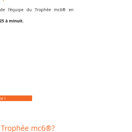
s de l'équipe du Trophée mc6® en
25 à minuit.
e !
u Trophée mc6®?