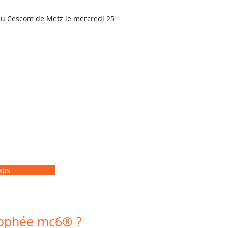
au
Cescom
de Metz le mercredi 25
aps
rophée mc6® ?