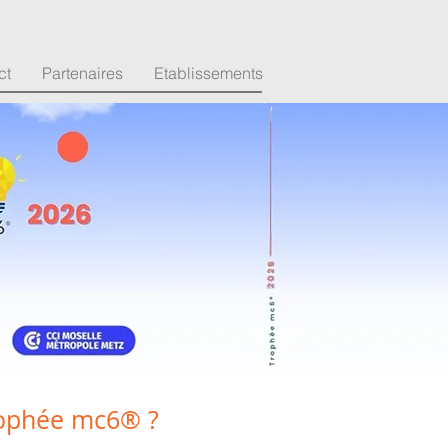
ct
Partenaires
Etablissements
Trophée mc6® ?