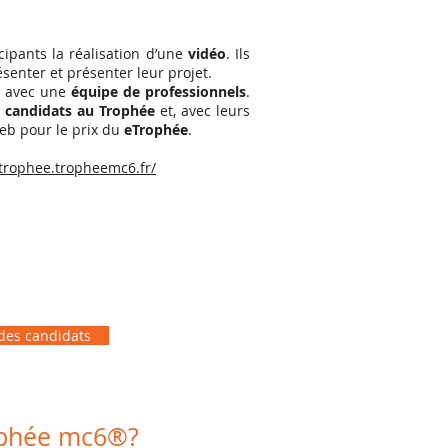
ipants la réalisation d’une
vidéo
. Ils
senter et présenter leur projet.
nt avec une
équipe de professionnels
.
s candidats au Trophée
et, avec leurs
web pour le prix du
eTrophée
.
etrophee.tropheemc6.fr/
 des candidats
rophée mc6®?