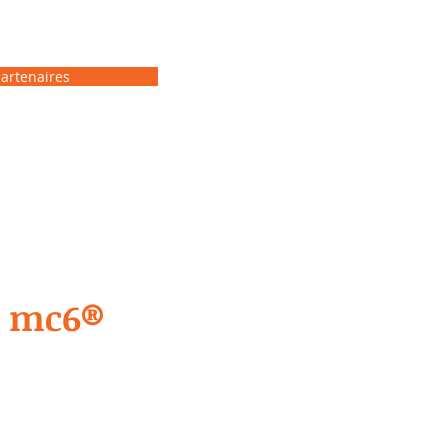
partenaires
e mc6®