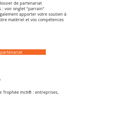
 dossier de partenariat
: voir onglet "parrain"
également apporter votre soutien à
otre matériel et vos compétences
 partenariat
?
e Trophée mc6® : entreprises,