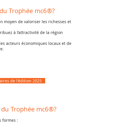
e du Trophée mc6®?
 moyen de valoriser les richesses et
buez à l’attractivité de la région
r les acteurs économiques locaux et de
re.
ires de l'édition 2025
e du Trophée mc6®?
s formes :