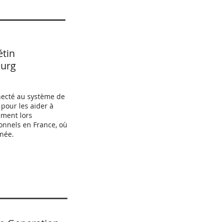
étin
ourg
necté au système de
pour les aider à
cement lors
onnels en France, où
nnée.