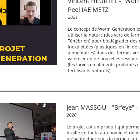
Vincent HEURTEL - "Worm
Peel IAE METZ
2021
Le concept de Worm Generation est
utiliser la nature (des vers de fari
Ténébrion) pour biodégrader des 
inexploitées (plastiques en fin de 
alimentaires) dans des fermes verti
valoriser en de nouvelles ressourc
(les larves en aliments protéinés e
fertilisants naturels).
Jean MASSOU - "Br'eye" 
2020
Le projet est un produit qui perme
braille en toute autonomie et de ma
présente donc sous la forme d'un je