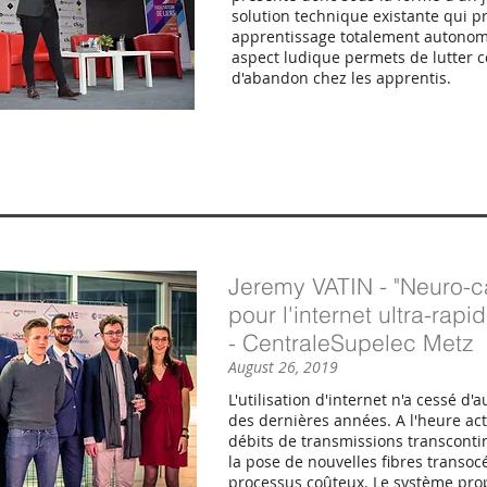
solution technique existante qui 
apprentissage totalement autonome
aspect ludique permets de lutter c
d'abandon chez les apprentis.
Jeremy VATIN - "Neuro-c
pour l'internet ultra-rap
- CentraleSupelec Metz
August 26, 2019
L'utilisation d'internet n'a cessé d
des dernières années. A l'heure act
débits de transmissions transcontin
la pose de nouvelles fibres transoc
processus coûteux. Le système prop