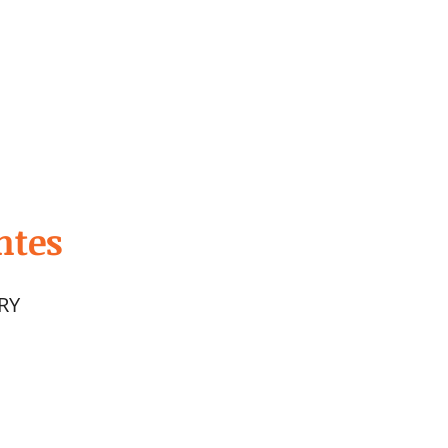
entes
RY