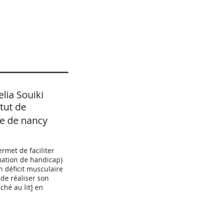
ia Souiki
itut de
ie de nancy
rmet de faciliter
uation de handicap)
 déficit musculaire
de réaliser son
uché au lit] en