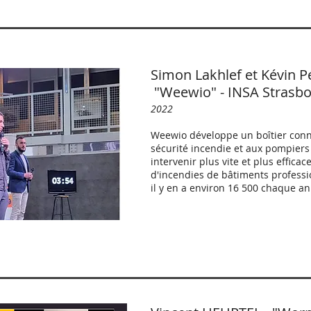
Simon Lakhlef et Kévin P
"Weew
io" - INSA Strasb
2022
Weewio développe un boîtier con
sécurité incendie et aux pompiers 
intervenir plus vite et plus effica
d'incendies de bâtiments professi
il y en a environ 16 500 chaque a