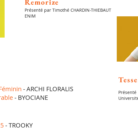
Remorize
Présenté par Timothé CHARDIN-THIEBAUT
ENIM
Tesse
 Féminin
- ARCHI FLORALIS
Présenté 
rable
- BYOCIANE
Universit
25
- TROOKY