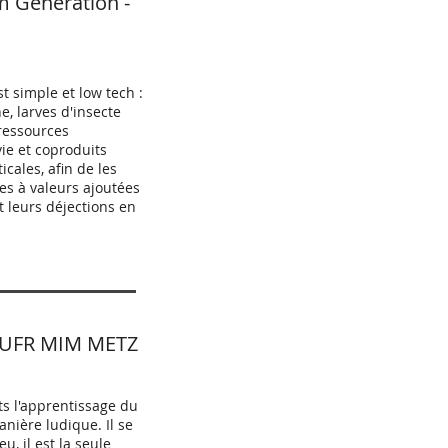
 Generation -
 simple et low tech :
ne, larves d'insecte
ressources
vie et coproduits
cales, afin de les
es à valeurs ajoutées
t leurs déjections en
- UFR MIM METZ
ts l'apprentissage du
nière ludique. Il se
u, il est la seule